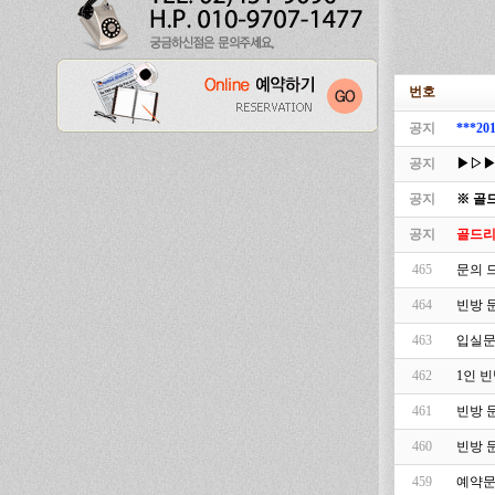
번호
공지
***
공지
▶▷▶
공지
※ 골
공지
골드리
465
문의 
464
빈방 
463
입실
462
1인 
461
빈방 
460
빈방 
459
예약