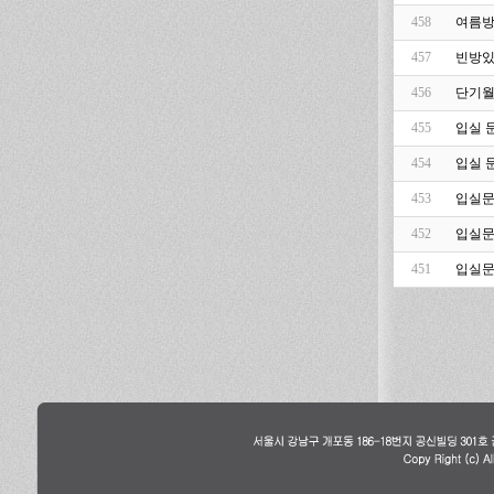
458
여름
457
빈방있
456
단기
455
입실 
454
입실 
453
입실
452
입실
451
입실